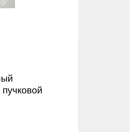
ный
 пучковой